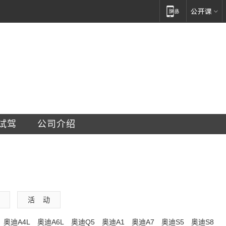
车销售服务有限公司
试驾
公司介绍
活    动
奥迪A4L
奥迪A6L
奥迪Q5
奥迪A1
奥迪A7
奥迪S5
奥迪S8